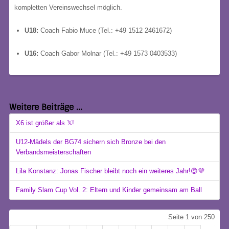
kompletten Vereinswechsel möglich.
U18:
Coach Fabio Muce (Tel.: +49 1512 2461672)
U16:
Coach Gabor Molnar (Tel.: +49 1573 0403533)
Weitere Beiträge ...
X6 ist größer als 𝕏!
U12-Mädels der BG74 sichern sich Bronze bei den
Verbandsmeisterschaften
Lila Konstanz: Jonas Fischer bleibt noch ein weiteres Jahr!😍💜
Family Slam Cup Vol. 2: Eltern und Kinder gemeinsam am Ball
Seite 1 von 250