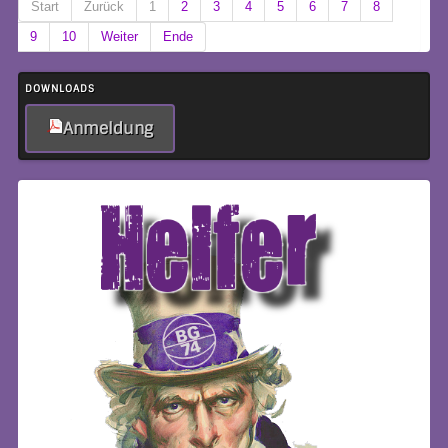
Start
Zurück
1
2
3
4
5
6
7
8
9
10
Weiter
Ende
DOWNLOADS
Anmeldung