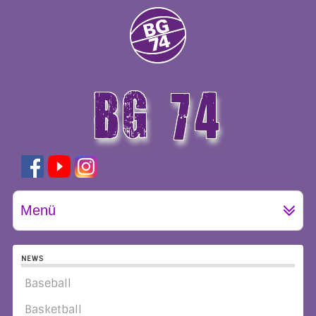
BG 74
GÖTTINGEN
Menü
NEWS
Baseball
Basketball