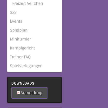
Freizeit Veilchen
3x3
Events
Spielplan
Miniturnier
Kampfgericht
Trainer FAQ
Spielverlegungen
DOWNLOADS
Anmeldung