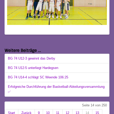
Weitere Beiträge ...
BG 74 U12-3 gewinnt das Derby
BG 74 U12-5 unterliegt Hardegsen
BG 74 U14-4 schlägt SC Weende 106:25
Erfolgreiche Durchführung der Basketball-Abteilungsversammlung
✅
Seite 14 von 250
Start
Zurück
9
10
11
12
13
14
15