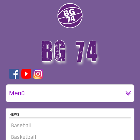
BG 74
GÖTTINGEN
Menü
NEWS
Baseball
Basketball