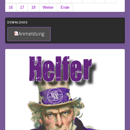
16
17
18
Weiter
Ende
DOWNLOADS
Anmeldung