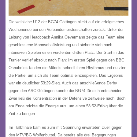
Die weibliche U12 der BG74 Göttingen blickt auf ein erfolgreiches
Wochenende bei den Verbandsmeisterschaften zurück
. Unter der
Leitung von Headcoach Annika Oevermann zeigte das Team eine
geschlossene Mannschaftsleistung und sicherte sich nach
intensiven Spielen einen verdienten dritten Platz
.
Der Start in das
Turnier verlief absolut nach Plan: Im ersten Spiel gegen den BBC
Osnabrück fanden die Mädels schnell ihren Rhythmus und nutzten
die Partie, um sich als Team optimal einzuspielen
. Das Ergebnis
war ein deutlicher 53:29-Sieg
. Auch das anschließende Derby
gegen den ASC Göttingen konnte die BG74 für sich entscheiden
.
Zwar ließ die Konzentration in der Defensive zeitweise nach, doch
am Ende reichte die Energie aus, um einen 58:52-Erfolg über die
Zeit zu bringen
.
Im Halbfinale kam es zum mit Spannung erwarteten Duell gegen
den MTV/BG Wolfenbüttel
. Da bereits alle drei Begegnungen