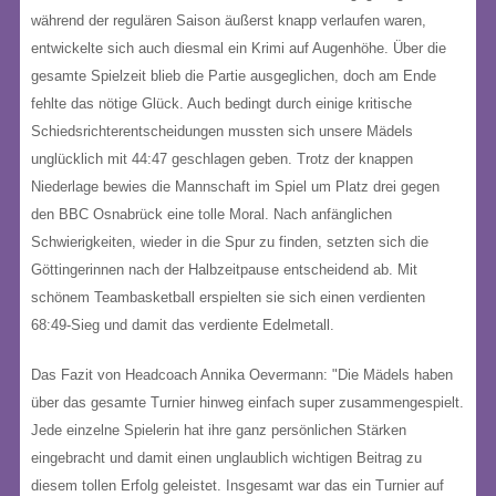
während der regulären Saison äußerst knapp verlaufen waren,
entwickelte sich auch diesmal ein Krimi auf Augenhöhe
. Über die
gesamte Spielzeit blieb die Partie ausgeglichen, doch am Ende
fehlte das nötige Glück
. Auch bedingt durch einige kritische
Schiedsrichterentscheidungen mussten sich unsere Mädels
unglücklich mit 44:47 geschlagen geben
.
Trotz der knappen
Niederlage bewies die Mannschaft im Spiel um Platz drei gegen
den BBC Osnabrück eine tolle Moral
. Nach anfänglichen
Schwierigkeiten, wieder in die Spur zu finden, setzten sich die
Göttingerinnen nach der Halbzeitpause entscheidend ab
. Mit
schönem Teambasketball erspielten sie sich einen verdienten
68:49-Sieg und damit das verdiente Edelmetall
.
Das Fazit von Headcoach Annika Oevermann:
"Die Mädels haben
über das gesamte Turnier hinweg einfach super zusammengespielt.
Jede einzelne Spielerin hat ihre ganz persönlichen Stärken
eingebracht und damit einen unglaublich wichtigen Beitrag zu
diesem tollen Erfolg geleistet. Insgesamt war das ein Turnier auf