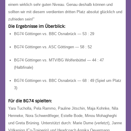
einem wirklich sehr guten Niveau. Genau deshalb können und
sollten wir mit diesem verdienten dritten Platz absolut glücklich und
zufrieden sein!"
Die Ergebnisse im Überblick:
BG74 Göttingen
vs. BBC Osnabrück —
53 : 29
BG74 Göttingen
vs. ASC Göttingen —
58 : 52
BG74 Göttingen
vs. MTV/BG Wolfenbüttel —
44 : 47
(Halbfinale)
BG74 Göttingen
vs. BBC Osnabrück —
68 : 49
(Spiel um Platz
3)
Für die BG74 spielten:
Yara Tucholla, Pela Rammo, Pauline Jitschin, Maja Kohnke, Nila
Henneke, Nora Schwerdtfeger, Estelle Bode, Minou Mohagheghi
und Greta Brüning.
Unterstützt durch:
Marie Dume (verletzt), Janne
Völkening (Co-Trainerin) und Headcoach Annika Oevermann.