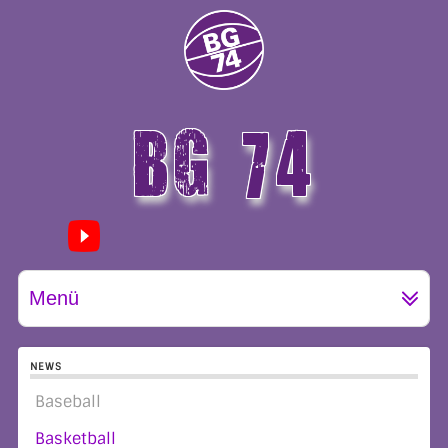
BG 74
GÖTTINGEN
Menü
NEWS
Baseball
Basketball