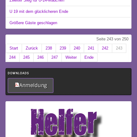
Zweiter Sieg für U-14-Mädchen
U 19 mit dem glücklicheren Ende
Größere Gäste geschlagen
Seite 243 von 250
Start
Zurück
238
239
240
241
242
243
244
245
246
247
Weiter
Ende
DOWNLOADS
Anmeldung