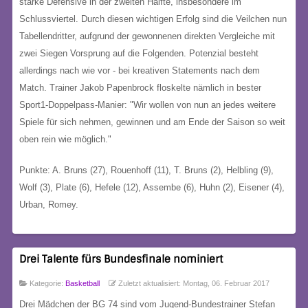
starke Defensive in der zweiten Hälfte, insbesondere im
Schlussviertel. Durch diesen wichtigen Erfolg sind die Veilchen nun
Tabellendritter, aufgrund der gewonnenen direkten Vergleiche mit
zwei Siegen Vorsprung auf die Folgenden. Potenzial besteht
allerdings nach wie vor - bei kreativen Statements nach dem
Match. Trainer Jakob Papenbrock floskelte nämlich in bester
Sport1-Doppelpass-Manier: "Wir wollen von nun an jedes weitere
Spiele für sich nehmen, gewinnen und am Ende der Saison so weit
oben rein wie möglich."
Punkte: A. Bruns (27), Rouenhoff (11), T. Bruns (2), Helbling (9),
Wolf (3), Plate (6), Hefele (12), Assembe (6), Huhn (2), Eisener (4),
Urban, Romey.
Drei Talente fürs Bundesfinale nominiert
Kategorie:
Basketball
Zuletzt aktualisiert: Montag, 06. Februar 2017
Drei Mädchen der BG 74 sind vom Jugend-Bundestrainer Stefan