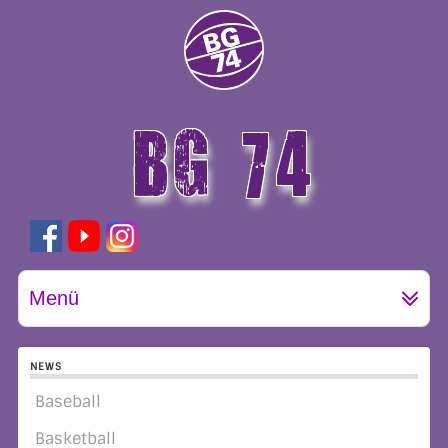
BG 74
GÖTTINGEN
Menü
NEWS
Baseball
Basketball