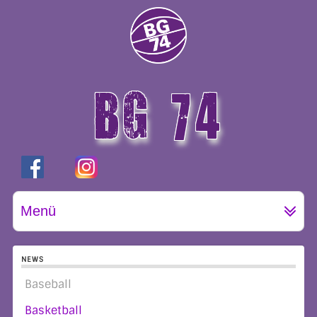
BG 74
GÖTTINGEN
Menü
NEWS
Baseball
Basketball