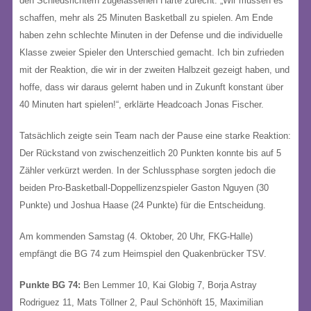
den Schiedsrichtern zugelassenen Härte zurecht. „Wir müssen es
schaffen, mehr als 25 Minuten Basketball zu spielen. Am Ende
haben zehn schlechte Minuten in der Defense und die individuelle
Klasse zweier Spieler den Unterschied gemacht. Ich bin zufrieden
mit der Reaktion, die wir in der zweiten Halbzeit gezeigt haben, und
hoffe, dass wir daraus gelernt haben und in Zukunft konstant über
40 Minuten hart spielen!“, erklärte Headcoach Jonas Fischer.
Tatsächlich zeigte sein Team nach der Pause eine starke Reaktion:
Der Rückstand von zwischenzeitlich 20 Punkten konnte bis auf 5
Zähler verkürzt werden. In der Schlussphase sorgten jedoch die
beiden Pro-Basketball-Doppellizenzspieler Gaston Nguyen (30
Punkte) und Joshua Haase (24 Punkte) für die Entscheidung.
Am kommenden Samstag (4. Oktober, 20 Uhr, FKG-Halle)
empfängt die BG 74 zum Heimspiel den Quakenbrücker TSV.
Punkte BG 74:
Ben Lemmer 10, Kai Globig 7, Borja Astray
Rodriguez 11, Mats Töllner 2, Paul Schönhöft 15, Maximilian